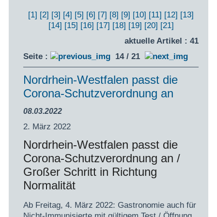
[1]
[2]
[3]
[4]
[5]
[6]
[7]
[8]
[9]
[10]
[11]
[12]
[13]
[14]
[15]
[16]
[17]
[18]
[19]
[20]
[21]
aktuelle Artikel : 41
Seite :
14 / 21
Nordrhein-Westfalen passt die
Corona-Schutzverordnung an
08.03.2022
2. März 2022
Nordrhein-Westfalen passt die
Corona-Schutzverordnung an /
Großer Schritt in Richtung
Normalität
Ab Freitag, 4. März 2022: Gastronomie auch für
Nicht-Immunisierte mit gültigem Test / Öffnung