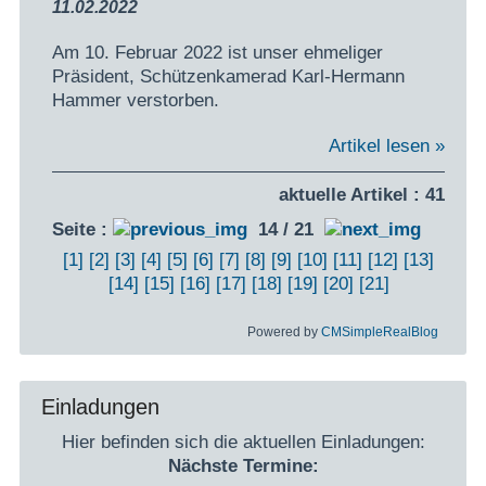
11.02.2022
Am 10. Februar 2022 ist unser ehmeliger
Präsident, Schützenkamerad Karl-Hermann
Hammer verstorben.
Artikel lesen »
aktuelle Artikel : 41
Seite :
14 / 21
[1]
[2]
[3]
[4]
[5]
[6]
[7]
[8]
[9]
[10]
[11]
[12]
[13]
[14]
[15]
[16]
[17]
[18]
[19]
[20]
[21]
Powered by
CMSimpleRealBlog
Einladungen
Hier befinden sich die aktuellen Einladungen:
Nächste Termine: