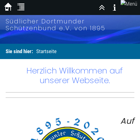
Südlicher Dortmunder
Schützenbund e.V. von 1895
Sie sind hier:
Startseite
Herzlich Willkommen auf
unserer Webseite.
Auf