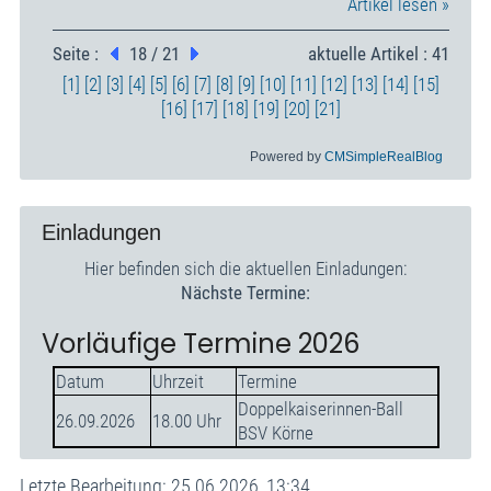
Artikel lesen »
Seite :
18 / 21
aktuelle Artikel : 41
[1]
[2]
[3]
[4]
[5]
[6]
[7]
[8]
[9]
[10]
[11]
[12]
[13]
[14]
[15]
[16]
[17]
[18]
[19]
[20]
[21]
Powered by
CMSimpleRealBlog
Einladungen
Hier befinden sich die aktuellen Einladungen:
Nächste Termine:
Vorläufige Termine 2026
Datum
Uhrzeit
Termine
Doppelkaiserinnen-Ball
26.09.2026
18.00 Uhr
BSV Körne
Letzte Bearbeitung: 25.06.2026, 13:34