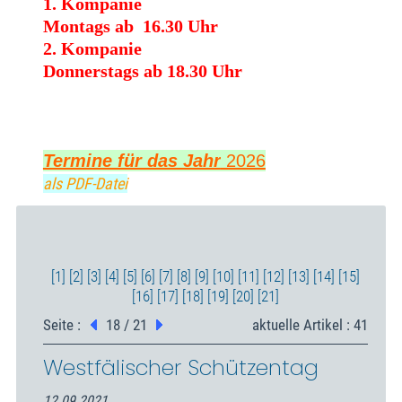
1. Kompanie
Montags ab 16.30 Uhr
2. Kompanie
Donnerstags ab 18.30 Uhr
Termine für das Jahr
2026
als PDF-Datei
[1]
[2]
[3]
[4]
[5]
[6]
[7]
[8]
[9]
[10]
[11]
[12]
[13]
[14]
[15]
[16]
[17]
[18]
[19]
[20]
[21]
Seite :
18 / 21
aktuelle Artikel : 41
Westfälischer Schützentag
12.09.2021