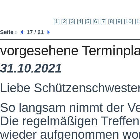
[1]
[2]
[3]
[4]
[5]
[6]
[7]
[8]
[9]
[10]
[1
Seite :
17 / 21
vorgesehene Terminpla
31.10.2021
Liebe Schützenschwester
So langsam nimmt der Ver
Die regelmäßigen Treffen
wieder aufgenommen wo