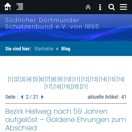
Südlicher Dortmunder
Schützenbund e.V. von 1895
«
Sie sind hier:
Startseite
Blog
[1]
[2]
[3]
[4]
[5]
[6]
[7]
[8]
[9]
[10]
[11]
[12]
[13]
[14]
[15]
[16]
[17]
[18]
[19]
[20]
[21]
Seite :
2 / 21
aktuelle Artikel : 41
Bezirk Hellweg nach 59 Jahren
aufgelöst – Goldene Ehrungen zum
Abschied