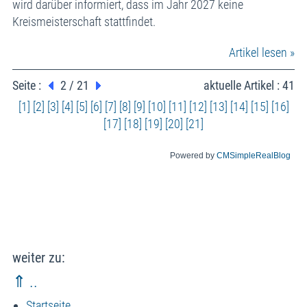
wird darüber informiert, dass im Jahr 2027 keine
Kreismeisterschaft stattfindet.
Artikel lesen »
Seite :
2 / 21
aktuelle Artikel : 41
[1]
[2]
[3]
[4]
[5]
[6]
[7]
[8]
[9]
[10]
[11]
[12]
[13]
[14]
[15]
[16]
[17]
[18]
[19]
[20]
[21]
Powered by
CMSimpleRealBlog
weiter zu:
⇑ ..
Startseite